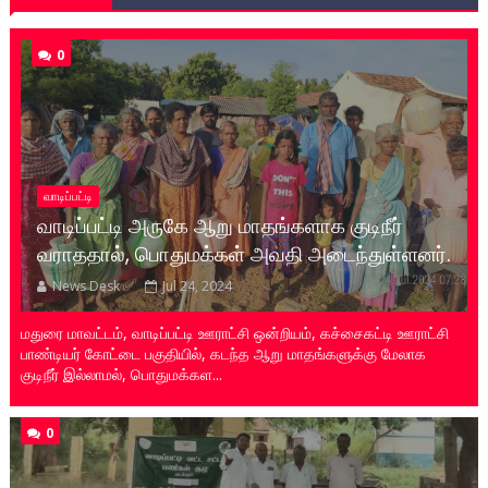
0
வாடிப்பட்டி
வாடிப்பட்டி அருகே ஆறு மாதங்களாக குடிநீர்
வராததால், பொதுமக்கள் அவதி அடைந்துள்ளனர்.
News Desk ✅
Jul 24, 2024
மதுரை மாவட்டம், வாடிப்பட்டி ஊராட்சி ஒன்றியம், கச்சைகட்டி ஊராட்சி
பாண்டியர் கோட்டை பகுதியில், கடந்த ஆறு மாதங்களுக்கு மேலாக
குடிநீர் இல்லாமல், பொதுமக்கள...
0