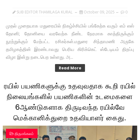
SUB EDITOR THAMILAGA KURAL
October 09, 2025
0
முதல் முறையாக மதுரையில் நிகழ்ச்சியில் பங்கேற்க வரும் எம் எஸ்
தோனி; தோனியை வரவேற்க நீண்ட நேரமாக காத்திருக்கும்
நூற்றுக்கும் மேற்பட்ட ரசிகர்கள்.மதுரை சிந்தாமணி அருகே
தமிழகத்தின் இரண்டாவது பெரிய கிரிக்கெட் ஸ்டேடியம் திறப்பு
விழா இன்று நடைபெற உள்ளது. அ...
Read More
ரயில் பயணிகளுக்கு உதவுவதாக கூறி ரயில்
நிலையங்களில் பயணிகளின் உடமைகளை
6ஆண்டுகளாக திருடிவந்த ரயில்வே
மெக்கானிக்துறை உதவியாளர் கைது.
திருமங்கலம்