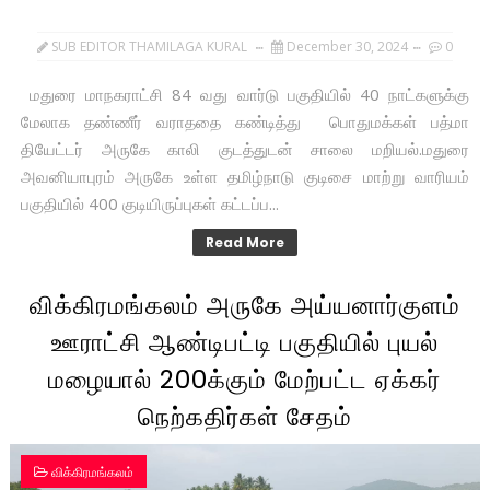
SUB EDITOR THAMILAGA KURAL
December 30, 2024
0
மதுரை மாநகராட்சி 84 வது வார்டு பகுதியில் 40 நாட்களுக்கு
மேலாக தண்ணீர் வராததை கண்டித்து பொதுமக்கள் பத்மா
தியேட்டர் அருகே காலி குடத்துடன் சாலை மறியல்.மதுரை
அவனியாபுரம் அருகே உள்ள தமிழ்நாடு குடிசை மாற்று வாரியம்
பகுதியில் 400 குடியிருப்புகள் கட்டப்ப...
Read More
விக்கிரமங்கலம் அருகே அய்யனார்குளம்
ஊராட்சி ஆண்டிபட்டி பகுதியில் புயல்
மழையால் 200க்கும் மேற்பட்ட ஏக்கர்
நெற்கதிர்கள் சேதம்
விக்கிரமங்கலம்