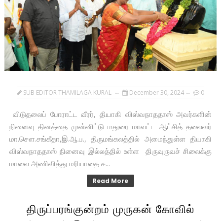
SUB EDITOR THAMILAGA KURAL
December 30, 2024
0
விடுதலைப் போராட்ட வீரர், தியாகி விஸ்வநாததாஸ் அவர்களின்
நினைவு தினத்தை முன்னிட்டு மதுரை மாவட்ட ஆட்சித் தலைவர்
மா.சௌ.சங்கீதா,இ.ஆ.ப., திருமங்கலத்தில் அமைந்துள்ள தியாகி
விஸ்வநாததாஸ் நினைவு இல்லத்தில் உள்ள திருவுருவச் சிலைக்கு
மாலை அணிவித்து மரியாதை ச...
Read More
திருப்பரங்குன்றம் முருகன் கோவில்