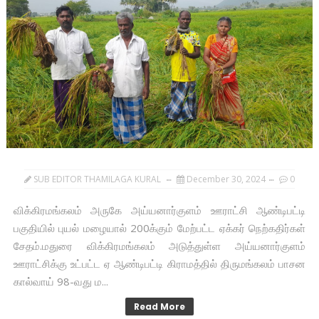
SUB EDITOR THAMILAGA KURAL
December 30, 2024
0
விக்கிரமங்கலம் அருகே அய்யனார்குளம் ஊராட்சி ஆண்டிபட்டி
பகுதியில் புயல் மழையால் 200க்கும் மேற்பட்ட ஏக்கர் நெற்கதிர்கள்
சேதம்.மதுரை விக்கிரமங்கலம் அடுத்துள்ள அய்யனார்குளம்
ஊராட்சிக்கு உட்பட்ட ஏ ஆண்டிபட்டி கிராமத்தில் திருமங்கலம் பாசன
கால்வாய் 98-வது ம...
Read More