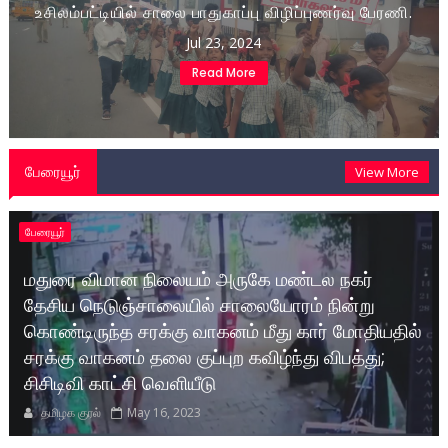
உசிலம்பட்டியில் சாலை பாதுகாப்பு விழிப்புணர்வு பேரணி.
Jul 23, 2024
Read More
பேரையூர்
View More
பேரையூர்
மதுரை விமான நிலையம் அருகே மண்டல நகர்
தேசிய நெடுஞ்சாலையில் சாலையோரம் நின்று
கொண்டிருந்த சரக்கு வாகனம் மீது கார் மோதியதில்
சரக்கு வாகனம் தலை குப்புற கவிழ்ந்து விபத்து;
சிசிடிவி காட்சி வெளியீடு
தமிழக குரல்
May 16, 2023