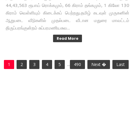
44,43,563 ரூபாய் ரொக்கமும், 66 கிராம் தங்கமும், 1 கிலோ 130
கிராம் வெள்ளியும் கிடைக்கப் பெற்றது.தமிழ் கடவுள் முருகனின்
ஆறுபடை வீடுகளில் முதல்படை வீடான மதுரை மாவட்டம்
திருப்பரங்குன்றம் சுப்பரமணியசுவ...
Read More
1
2
3
4
5
...
490
Next �
Last