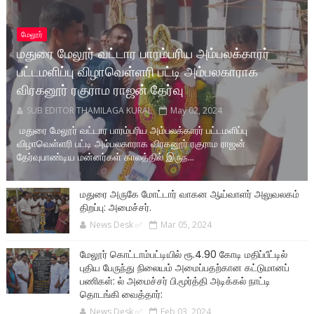
மேலூர்
மதுரை மேலூர் வட்டார பாரம்பரிய அம்பலக்காரர்
பட்டமளிப்பு விழாவெள்ளரி பட்டி அம்பலகாராக
விரகனூர் ரகுராம ராஜன் தேர்வு
SUB EDITOR THAMILAGA KURAL
May 02, 2024
மதுரை மேலூர் வட்டார பாரம்பரிய அம்பலக்காரர் பட்டமளிப்பு
விழாவெள்ளரி பட்டி அம்பலகாராக விரகனூர் ரகுராம ராஜன்
தேர்வுபாண்டிய மன்னர்கள் காலத்தில் இருந...
மதுரை அருகே மோட்டார் வாகன ஆய்வாளர் அலுவலகம்
திறப்பு: அமைச்சர்.
News Desk ✅
Mar 05, 2024
மேலூர் கொட்டாம்பட்டியில் ரூ.4.90 கோடி மதிப்பீட்டில்
புதிய பேருந்து நிலையம் அமைப்பதற்கான கட்டுமானப்
பணிகள்: ல் அமைச்சர் பி.மூர்த்தி அடிக்கல் நாட்டி
தொடங்கி வைத்தார்:
News Desk ✅
Feb 03, 2024