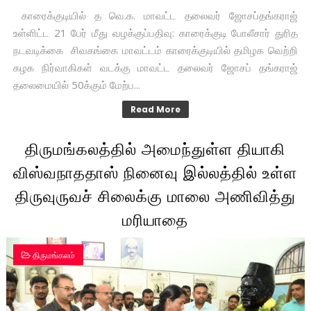
காரைக்குடியில் த வெ.க. மாவட்ட தலைவர் ஜோசப்தங்கராஜ்
உள்ளிட்ட 21 பேர் மீது வழக்குப்பதிவு: காரைக்குடி போலீசார் துரித
நடவடிக்கை சிவகங்கை மாவட்டம் காரைக்குடியில் தமிழக வெற்றி
கழக நிர்வாகிகள் வடக்கு மாவட்ட தலைவர் ஜோசப் தங்கராஜ்
தலைமையில் 50க்கும் மேற்ப...
Read More
திருமங்கலத்தில் அமைந்துள்ள தியாகி
விஸ்வநாததாஸ் நினைவு இல்லத்தில் உள்ள
திருவுருவச் சிலைக்கு மாலை அணிவித்து
மரியாதை
திருமங்கலம்