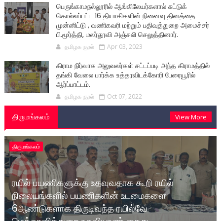
பெருங்காமநல்லூரில் ஆங்கிலேயர்களால் சுட்டுக்
கொல்லப்பட்ட 16 தியாகிகளின் நினைவு தினத்தை
முன்னிட்டு , வணிகவரி மற்றும் பதிவுத்துறை அமைச்சர்
பி.மூர்த்தி, மலர்தூவி அஞ்சலி செலுத்தினார்.
தமிழக குரல்
Apr 03, 2023
கிராம நிர்வாக அலுவலர்கள் சட்டப்படி அந்த கிராமத்தில்
தங்கி வேலை பார்க்க உத்தரவிடக்கோரி பேரையூரில்
ஆர்ப்பாட்டம்.
தமிழக குரல்
Oct 07, 2022
திருமங்கலம்
View More
திருமங்கலம்
ரயில் பயணிகளுக்கு உதவுவதாக கூறி ரயில்
நிலையங்களில் பயணிகளின் உடமைகளை
6ஆண்டுகளாக திருடிவந்த ரயில்வே