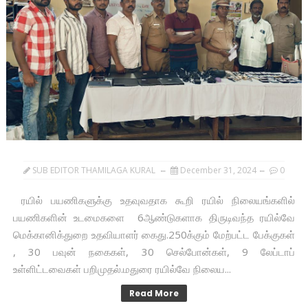
SUB EDITOR THAMILAGA KURAL
December 31, 2024
0
ரயில் பயணிகளுக்கு உதவுவதாக கூறி ரயில் நிலையங்களில்
பயணிகளின் உடமைகளை 6ஆண்டுகளாக திருடிவந்த ரயில்வே
மெக்கானிக்துறை உதவியாளர் கைது.250க்கும் மேற்பட்ட பேக்குகள்
, 30 பவுன் நகைகள், 30 செல்போன்கள், 9 லேப்டாப்
உள்ளிட்டவைகள் பறிமுதல்.மதுரை ரயில்வே நிலைய...
Read More