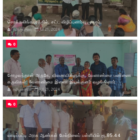
சொக்கலிங்கபுரத்தில், சட்ட விழிப்புணர்வு முகாம்.
தமிழக குரல்
Jul 21, 2024
0
சோழவந்தான் அருகே, விவசாயிகளுக்கு, வேளாண்மை பண்ணை
கருவிகள்: வேளாண்மை இணை இயக்குனர் வழங்கினார்.
தமிழக குரல்
Jul 21, 2024
0
வாடிப்பட்டி அரசு ஆண்கள் மேல்நிலைப் பள்ளியில் ரூ.85.44