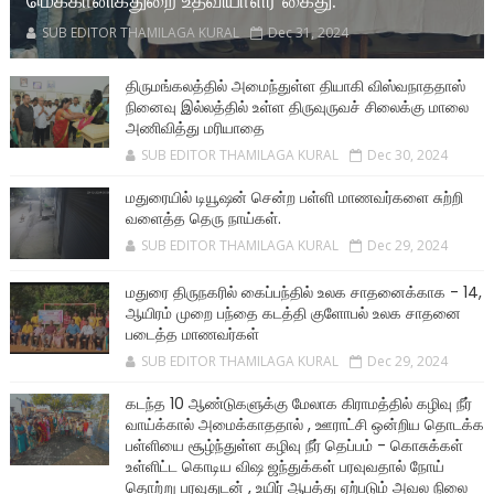
மெக்கானிக்துறை உதவியாளர் கைது.
SUB EDITOR THAMILAGA KURAL
Dec 31, 2024
திருமங்கலத்தில் அமைந்துள்ள தியாகி விஸ்வநாததாஸ்
நினைவு இல்லத்தில் உள்ள திருவுருவச் சிலைக்கு மாலை
அணிவித்து மரியாதை
SUB EDITOR THAMILAGA KURAL
Dec 30, 2024
மதுரையில் டியூஷன் சென்ற பள்ளி மாணவர்களை சுற்றி
வளைத்த தெரு நாய்கள்.
SUB EDITOR THAMILAGA KURAL
Dec 29, 2024
மதுரை திருநகரில் கைப்பந்தில் உலக சாதனைக்காக - 14,
ஆயிரம் முறை பந்தை கடத்தி குளோபல் உலக சாதனை
படைத்த மாணவர்கள்
SUB EDITOR THAMILAGA KURAL
Dec 29, 2024
கடந்த 10 ஆண்டுகளுக்கு மேலாக கிராமத்தில் கழிவு நீர்
வாய்க்கால் அமைக்காததால் , ஊராட்சி ஒன்றிய தொடக்க
பள்ளியை சூழ்ந்துள்ள கழிவு நீர் தெப்பம் - கொசுக்கள்
உள்ளிட்ட கொடிய விஷ ஜந்துக்கள் பரவுவதால் நோய்
தொற்று பரவுதுடன் , உயிர் ஆபத்து ஏற்படும் அவல நிலை