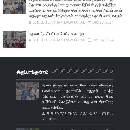
தொண்டர்களுக்கு சேராது கருணாநிதியின் குடும்பத்திற்கு
மட்டும்தான் சேரும் அதிமுக வெற்றி பெற்றால் வெற்றியின் பலன்
அதிமுக தொண்டர்களுக்கும் மக்களுக்கும் தான் போய் சேரும்
SUB EDITOR THAMILAGA KURAL
Dec 28, 2024
மதுரை ஆட்சியரிடம் கோரிக்கை மனு:
SUB EDITOR THAMILAGA KURAL
Dec 24, 2024
திருப்பரங்குன்றம்
திருப்பரங்குன்றம் மலை மேல் உள்ள சிக்கந்தர்
பள்ளிவாசல் தர்காவில் கந்தூரி நடத்த
ஆட்டுடன் சென்றதால் பரபரப்பு மலை மேல்
உயிர்ப்பலி கொடுக்கக் கூடாது என போலீசார்
தடை விதிப்பு.
SUB EDITOR THAMILAGA KURAL
Dec
25, 2024