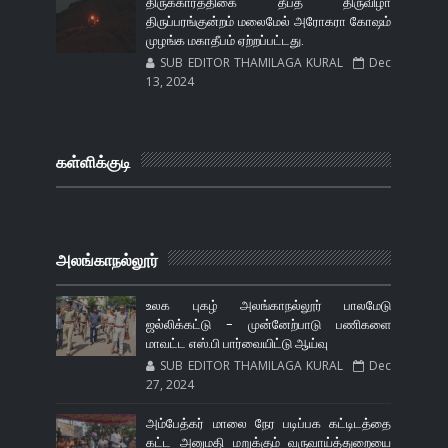
திருக்கார்த்திகை தீபத் திருவிழா
திருப்பரங்குன்றம் மலைமேல் அரோகரா கோஷம்
முழங்க மகாதீபம் ஏற்றப்பட்டது.
SUB EDITOR THAMILAGA KURAL
Dec
13, 2024
கள்ளிக்குடி
அலங்காநல்லூர்
உலக புகழ் அலங்காநல்லூர் பாலமேடு
ஜல்லிக்கட்டு - முன்னேற்பாடு பணிகளை
மாவட்ட எஸ்.பி பார்வையிட்டு ஆய்வு
SUB EDITOR THAMILAGA KURAL
Dec
27, 2024
அம்பேத்கர் மாலை நேர படிப்பக கட்டிடத்தை
கட்ட அனுமதி மறுக்கும் வருவாய்த்துறையை