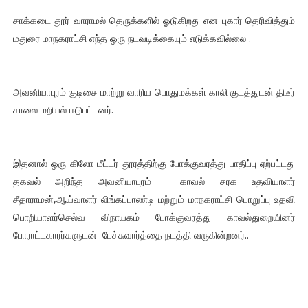
சாக்கடை தூர் வாராமல் தெருக்களில் ஓடுகிறது என புகார் தெரிவித்தும்
மதுரை மாநகராட்சி எந்த ஒரு நடவடிக்கையும் எடுக்கவில்லை .
அவனியாபுரம் குடிசை மாற்று வாரிய பொதுமக்கள் காலி குடத்துடன் திடீர்
சாலை மறியல் ஈடுபட்டனர்.
இதனால் ஒரு கிலோ மீட்டர் தூரத்திற்கு போக்குவரத்து பாதிப்பு ஏற்பட்டது
தகவல் அறிந்த அவனியாபுரம் காவல் சரக உதவியாளர்
சீதாராமன்,ஆய்வாளர் லிங்கப்பாண்டி மற்றும் மாநகராட்சி பொறுப்பு உதவி
பொறியாளர்செல்வ விநாயகம் போக்குவரத்து காவல்துறையினர்
போராட்டகாரர்களுடன் பேச்சுவார்த்தை நடத்தி வருகின்றனர்..