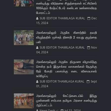
கண்டித்து விடுதலை சிறுத்தைகள் கட்சியினர்
100க்கும் மேற்பட்டோர் கண்டன உண்ணாவிரத
போராட்டம்
SUB EDITOR THAMILAGA KURAL
Dec
15, 2024
அலங்காநல்லூர் அருகே கிணற்றில் தவறி
விழுந்ததில் மூச்சுத் திணறி 2 வயது குழந்தை
பலி
SUB EDITOR THAMILAGA KURAL
Nov
04, 2024
அலங்காநல்லூர் அருகே திருமண விழாவிற்கு
சென்ற நபர் இருசக்கர வாகனங்கள் நேருக்கு
நேர் மோதி பலசரக்கு கடை உரிமையாளர்
உயிரிழப்பு
SUB EDITOR THAMILAGA KURAL
Sept
01, 2024
அலங்காநல்லூர் கேட்டுகடையில் இந்து
முன்னணி சார்பாக தமிழக அரசை கண்டித்து
ஆர்ப்பாட்டம்.
News Desk ✅
Jul 22, 2024