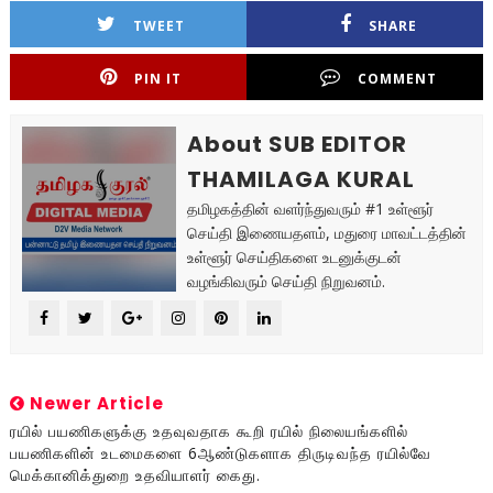
TWEET
SHARE
PIN IT
COMMENT
About SUB EDITOR
THAMILAGA KURAL
தமிழகத்தின் வளர்ந்துவரும் #1 உள்ளூர்
செய்தி இணையதளம், மதுரை மாவட்டத்தின்
உள்ளூர் செய்திகளை உடனுக்குடன்
வழங்கிவரும் செய்தி நிறுவனம்.
Newer Article
ரயில் பயணிகளுக்கு உதவுவதாக கூறி ரயில் நிலையங்களில்
பயணிகளின் உடமைகளை 6ஆண்டுகளாக திருடிவந்த ரயில்வே
மெக்கானிக்துறை உதவியாளர் கைது.