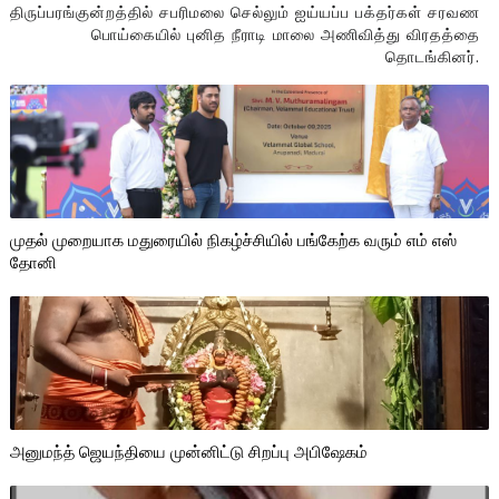
திருப்பரங்குன்றத்தில் சபரிமலை செல்லும் ஐய்யப்ப பக்தர்கள் சரவண
பொய்கையில் புனித நீராடி மாலை அணிவித்து விரதத்தை
தொடங்கினர்.
முதல் முறையாக மதுரையில் நிகழ்ச்சியில் பங்கேற்க வரும் எம் எஸ்
தோனி
அனுமந்த் ஜெயந்தியை முன்னிட்டு சிறப்பு அபிஷேகம்