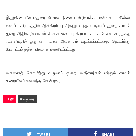
இதற்கிடையில் மதுரை விமான நிலைய விரிவாக்க பணிக்காக சின்ன
உடைப்பு கிராமத்தில் ஆக்கிரமிப்பு அகற்ற வந்த வருவாய் துறை காவல்
துறை அதிகாரிகளுடன் சின்ன உடைப்பு கிராம மக்கள் பேச்சு வார்த்தை
நடத்தியதில் ஒரு வார கால அவகாசம் வழங்கப்பட்டதை தொடர்ந்து
போராட்டம் தற்காலிகமாக கைவிடப்பட்டது.
அதனைத் தொடர்ந்து வருவாய் துறை அதிகாரிகள் மற்றும் காவல்
துறையினர் கலைந்து சென்றனர்.
Tags
# மதுரை
TWEET
SHARE