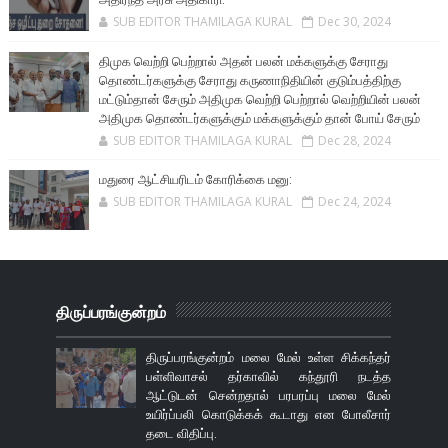
SUB EDITOR THAMILAGA KURAL
Dec 30, 2024
திமுக வெற்றி பெற்றால் அதன் பலன் மக்களுக்கு சேராது
தொண்டர்களுக்கு சேராது கருணாநிதியின் குடும்பத்திற்கு
மட்டும்தான் சேரும் அதிமுக வெற்றி பெற்றால் வெற்றியின் பலன்
அதிமுக தொண்டர்களுக்கும் மக்களுக்கும் தான் போய் சேரும்
SUB EDITOR THAMILAGA KURAL
Dec 28, 2024
மதுரை ஆட்சியரிடம் கோரிக்கை மனு:
SUB EDITOR THAMILAGA KURAL
Dec 24, 2024
திருப்பரங்குன்றம்
திருப்பரங்குன்றம் மலை மேல் உள்ள சிக்கந்தர்
பள்ளிவாசல் தர்காவில் கந்தூரி நடத்த
ஆட்டுடன் சென்றதால் பரபரப்பு மலை மேல்
உயிர்ப்பலி கொடுக்கக் கூடாது என போலீசார்
தடை விதிப்பு.