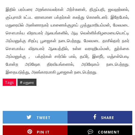
இதில் பரம்பரை அறங்காவலர்கள் அர்ச்சுனன், திருப்பதி, ஜவஹர்லால்,
குப்புசாமி உட்பட ஏராளமான பக்தர்கள் கலந்து கொண்டனர். இதேபோல்,
மதுரையில் அண்ணாநகர் யாணைக்குழாய் முத்துமாரியம்மன், மேலமடை
சௌபாக்ய விநாயகர் ஆலயங்களில், ஆடி வெள்ளிக்கிழமையையொட்டி
அம்மனுக்கு சிறப்பு பூஜைகள் நடைபெற்றது. மேலமடை தாசில்தார் நகர்
சௌபாக்ய விநாயகர் ஆலயத்தில், உள்ள வராஹியம்மன், துர்க்கை
அம்மனுக்கு , பக்தர்கள் சார்பில் பால், தயிர், இளநீர், மஞ்சள்பொடி
போன்ற அபிஷேக திரவியங்களால், அபிஷேகம் நடைபெற்றது.
இதையடுத்து, அலங்காரமாகி பூஜைகள் நடைபெற்றது.
Tags
# மதுரை
TWEET
SHARE
PIN IT
COMMENT