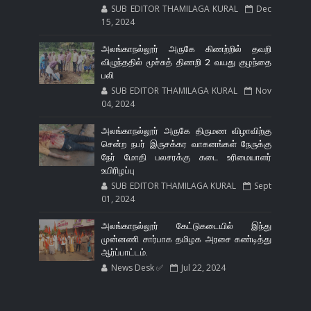
SUB EDITOR THAMILAGA KURAL
Dec
15, 2024
அலங்காநல்லூர் அருகே கிணற்றில் தவறி
விழுந்ததில் மூச்சுத் திணறி 2 வயது குழந்தை
பலி
SUB EDITOR THAMILAGA KURAL
Nov
04, 2024
அலங்காநல்லூர் அருகே திருமண விழாவிற்கு
சென்ற நபர் இருசக்கர வாகனங்கள் நேருக்கு
நேர் மோதி பலசரக்கு கடை உரிமையாளர்
உயிரிழப்பு
SUB EDITOR THAMILAGA KURAL
Sept
01, 2024
அலங்காநல்லூர் கேட்டுகடையில் இந்து
முன்னணி சார்பாக தமிழக அரசை கண்டித்து
ஆர்ப்பாட்டம்.
News Desk ✅
Jul 22, 2024