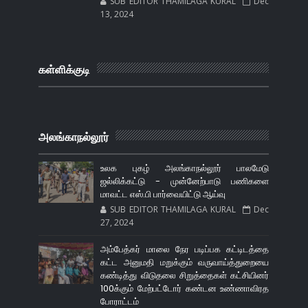
SUB EDITOR THAMILAGA KURAL
Dec
13, 2024
கள்ளிக்குடி
அலங்காநல்லூர்
உலக புகழ் அலங்காநல்லூர் பாலமேடு
ஜல்லிக்கட்டு - முன்னேற்பாடு பணிகளை
மாவட்ட எஸ்.பி பார்வையிட்டு ஆய்வு
SUB EDITOR THAMILAGA KURAL
Dec
27, 2024
அம்பேத்கர் மாலை நேர படிப்பக கட்டிடத்தை
கட்ட அனுமதி மறுக்கும் வருவாய்த்துறையை
கண்டித்து விடுதலை சிறுத்தைகள் கட்சியினர்
100க்கும் மேற்பட்டோர் கண்டன உண்ணாவிரத
போராட்டம்