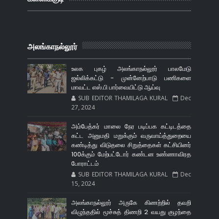
அலங்காநல்லூர்
உலக புகழ் அலங்காநல்லூர் பாலமேடு
ஜல்லிக்கட்டு - முன்னேற்பாடு பணிகளை
மாவட்ட எஸ்.பி பார்வையிட்டு ஆய்வு
SUB EDITOR THAMILAGA KURAL
Dec
27, 2024
அம்பேத்கர் மாலை நேர படிப்பக கட்டிடத்தை
கட்ட அனுமதி மறுக்கும் வருவாய்த்துறையை
கண்டித்து விடுதலை சிறுத்தைகள் கட்சியினர்
100க்கும் மேற்பட்டோர் கண்டன உண்ணாவிரத
போராட்டம்
SUB EDITOR THAMILAGA KURAL
Dec
15, 2024
அலங்காநல்லூர் அருகே கிணற்றில் தவறி
விழுந்ததில் மூச்சுத் திணறி 2 வயது குழந்தை