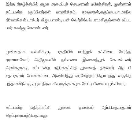
இந்த நிகழ்ச்சியில் கழக அமைப்புச் செயலாளர் மகேந்திரன், முன்னாள்
சட்டமன்ற உறுப்பினர்கள் மாணிக்கம், சரவணன்,கருப்பையா,மாநில
நிர்வாகிகள் டாக்டர் விஜயபாண்டியன் வெற்றிவேல், ராமகிருஷ்ணன் உட்பட
பலர் கலந்து கொண்டனர்.
முன்னதாக கள்ளிக்குடி பகுதியில் மாற்றுக் கட்சியை சேர்ந்த
ஏராளமானோர் அதிமுகவில் தங்களை இணைத்துக் கொண்டனர்
அவர்களுக்கு சட்டமன்ற எதிர்க்கட்சித் துணைத் தலைவர் ஆர் பி
உதயகுமார் பொன்னாடை அணிவித்து வரவேற்றார் தொடர்ந்து வருகிற
புத்தாண்டுக்கு கழக நிர்வாகிகளுக்கு கழக வேட்டியினை வழங்கினார்.
சட்டமன்ற எதிர்க்கட்சி துணை தலைவர் ஆர்.பி.உதயகுமார்
சிறப்புரையாற்றியதாவது.