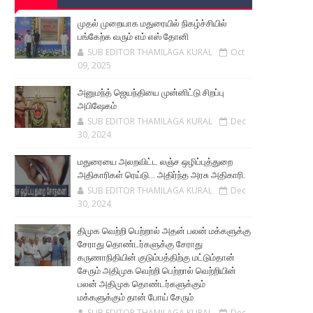
முதல் முறையாக மதுரையில் நிகழ்ச்சியில்
பங்கேற்க வரும் எம் எஸ் தோனி
SUB EDITOR THAMILAGA KURAL
Oct
09, 2025
அனுமந்த் ஜெயந்தியை முன்னிட்டு சிறப்பு
அபிஷேகம்
SUB EDITOR THAMILAGA KURAL
Dec
30, 2024
மதுரையை அலறவிட்ட லஞ்ச ஒழிப்புத்துறை
அதிகாரிகள் ரெய்டு... அதிர்ந்த அரசு அதிகாரி.
SUB EDITOR THAMILAGA KURAL
Dec
30, 2024
திமுக வெற்றி பெற்றால் அதன் பலன் மக்களுக்கு
சேராது தொண்டர்களுக்கு சேராது
கருணாநிதியின் குடும்பத்திற்கு மட்டும்தான்
சேரும் அதிமுக வெற்றி பெற்றால் வெற்றியின்
பலன் அதிமுக தொண்டர்களுக்கும்
மக்களுக்கும் தான் போய் சேரும்
SUB EDITOR THAMILAGA KURAL
Dec