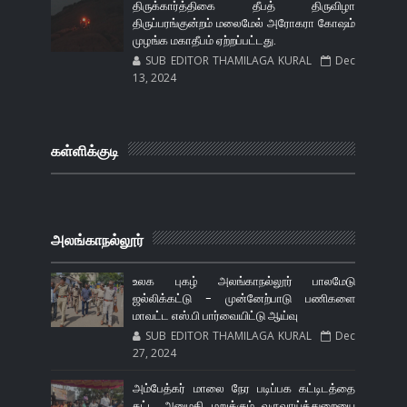
திருக்கார்த்திகை தீபத் திருவிழா
திருப்பரங்குன்றம் மலைமேல் அரோகரா கோஷம்
முழங்க மகாதீபம் ஏற்றப்பட்டது.
SUB EDITOR THAMILAGA KURAL
Dec
13, 2024
கள்ளிக்குடி
அலங்காநல்லூர்
உலக புகழ் அலங்காநல்லூர் பாலமேடு
ஜல்லிக்கட்டு - முன்னேற்பாடு பணிகளை
மாவட்ட எஸ்.பி பார்வையிட்டு ஆய்வு
SUB EDITOR THAMILAGA KURAL
Dec
27, 2024
அம்பேத்கர் மாலை நேர படிப்பக கட்டிடத்தை
கட்ட அனுமதி மறுக்கும் வருவாய்த்துறையை