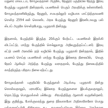
மதுரை மாவட்டம், சோழவந்தான் அருகே, தேனூர் பகுதியில் நேற்று இரவு
பேருந்து பழுதாகி நின்றதால், பயணிகள் பெரும் அவதிக்கு உள்ளாகினர்.
சோழவந்தானிலிருந்து, தேனூர், சமயநல்லூர் வழியாக மாட்டுத்தாவணி
சென்ற 2594 என் கொண்ட அரசு பேருந்து தேனூர் இரண்டாவது பஸ்
ஸ்டாப் அருகே சென்றபோது, பழுதாகி நின்றது.
இதனால், பேருந்தில் இருந்த 20க்கும் மேற்பட்ட பயணிகள் இறக்கி
விடப்பட்டு, மாற்று பேருந்தில் செல்லுமாறு அறிவுறுத்தப்பட்டனர். இரவு
எட்டு மணி அளவில் நடு வழியில் பேருந்து பழுதாகி நின்றதால், இதில்
பயணம் செய்த பயணிகள் மாற்று பேருந்து இல்லாத நிலையில், வெகு
நேரம் ஆகியும் அடுத்த பேருந்து வராததால், பேருந்து நிலையத்தில்
காத்திருந்த பரிதாப நிலை ஏற்பட்டது.
சோழவந்தான் பகுதியில் பேருந்துகள் அடிக்கடி பழுதாகி நின்று
கொள்வதாலும், பராமரிப்பு இல்லாத பேருந்துகளை இயக்குவதாலும்,
தொடர்ந்து பொதுமக்கள் பல்வேறு சிரமத்திற்கு ஆளாகி வருகின்றனர்.
இது குறித்து, போக்குவரத்து துறை நிர்வாகமோ அதிகாரிகளோ பொது
மக்களைப்பற்றி சிறிதளவு கூட கவலைப்படுவது இல்லை. அதற்கான