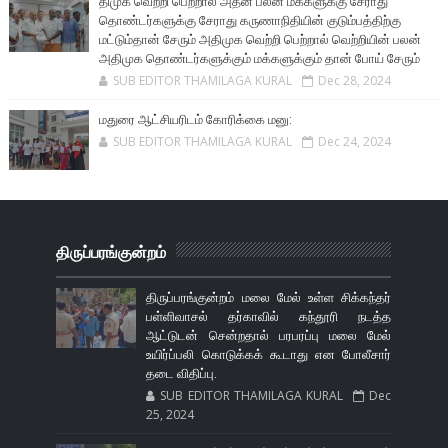
திமுக வெற்றி பெற்றால் அதன் பலன் மக்களுக்கு சேராது
தொண்டர்களுக்கு சேராது கருணாநிதியின் குடும்பத்திற்கு
மட்டும்தான் சேரும் அதிமுக வெற்றி பெற்றால் வெற்றியின் பலன்
அதிமுக தொண்டர்களுக்கும் மக்களுக்கும் தான் போய் சேரும்
SUB EDITOR THAMILAGA KURAL
Dec 28, 2024
மதுரை ஆட்சியரிடம் கோரிக்கை மனு:
SUB EDITOR THAMILAGA KURAL
Dec 24, 2024
திருப்பரங்குன்றம்
திருப்பரங்குன்றம் மலை மேல் உள்ள சிக்கந்தர்
பள்ளிவாசல் தர்காவில் கந்தூரி நடத்த
ஆட்டுடன் சென்றதால் பரபரப்பு மலை மேல்
உயிர்ப்பலி கொடுக்கக் கூடாது என போலீசார்
தடை விதிப்பு.
SUB EDITOR THAMILAGA KURAL
Dec
25, 2024