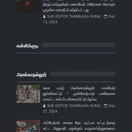
திருப்பரங்குன்றம் மலைமேல் அரோகரா கோஷம்
முழங்க மகாதீபம் ஏற்றப்பட்டது.
SUB EDITOR THAMILAGA KURAL
Dec
13, 2024
கள்ளிக்குடி
அலங்காநல்லூர்
உலக புகழ் அலங்காநல்லூர் பாலமேடு
ஜல்லிக்கட்டு - முன்னேற்பாடு பணிகளை
மாவட்ட எஸ்.பி பார்வையிட்டு ஆய்வு
SUB EDITOR THAMILAGA KURAL
Dec
27, 2024
அம்பேத்கர் மாலை நேர படிப்பக கட்டிடத்தை
கட்ட அனுமதி மறுக்கும் வருவாய்த்துறையை