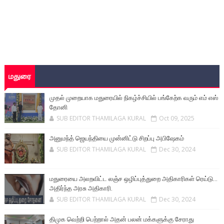
மதுரை
முதல் முறையாக மதுரையில் நிகழ்ச்சியில் பங்கேற்க வரும் எம் எஸ்
தோனி
SUB EDITOR THAMILAGA KURAL
Oct 09, 2025
அனுமந்த் ஜெயந்தியை முன்னிட்டு சிறப்பு அபிஷேகம்
SUB EDITOR THAMILAGA KURAL
Dec 30, 2024
மதுரையை அலறவிட்ட லஞ்ச ஒழிப்புத்துறை அதிகாரிகள் ரெய்டு...
அதிர்ந்த அரசு அதிகாரி.
SUB EDITOR THAMILAGA KURAL
Dec 30, 2024
திமுக வெற்றி பெற்றால் அதன் பலன் மக்களுக்கு சேராது