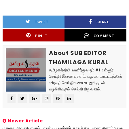
TWEET
SHARE
PIN IT
COMMENT
About SUB EDITOR
THAMILAGA KURAL
தமிழகத்தின் வளர்ந்துவரும் #1 உள்ளூர்
செய்தி இணையதளம், மதுரை மாவட்டத்தின்
உள்ளூர் செய்திகளை உடனுக்குடன்
வழங்கிவரும் செய்தி நிறுவனம்.
Newer Article
மதுரை அவனியாபுரம் பாண்டிய மன்னர் காலத்திய பாலா மீனாம்பிகை