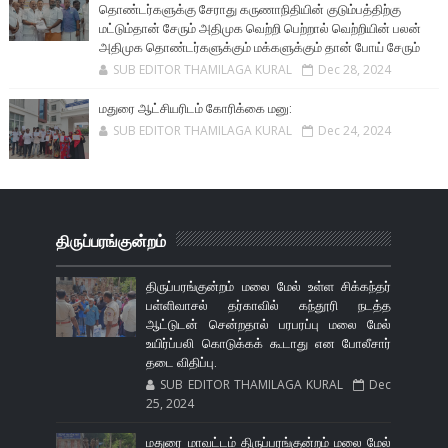
தொண்டர்களுக்கு சேராது கருணாநிதியின் குடும்பத்திற்கு
மட்டும்தான் சேரும் அதிமுக வெற்றி பெற்றால் வெற்றியின் பலன்
அதிமுக தொண்டர்களுக்கும் மக்களுக்கும் தான் போய் சேரும்
SUB EDITOR THAMILAGA KURAL
Dec 28, 2024
மதுரை ஆட்சியரிடம் கோரிக்கை மனு:
SUB EDITOR THAMILAGA KURAL
Dec 24, 2024
திருப்பரங்குன்றம்
திருப்பரங்குன்றம் மலை மேல் உள்ள சிக்கந்தர்
பள்ளிவாசல் தர்காவில் கந்தூரி நடத்த
ஆட்டுடன் சென்றதால் பரபரப்பு மலை மேல்
உயிர்ப்பலி கொடுக்கக் கூடாது என போலீசார்
தடை விதிப்பு.
SUB EDITOR THAMILAGA KURAL
Dec
25, 2024
மதுரை மாவட்டம் திருப்பரங்குன்றம் மலை மேல்