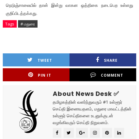
நெடுஞ்சாலையில் தான் இன்று வாகன ஒத்திகை நடைபெற உள்ளது
குறிப்பிடத்தக்கது.
Tags
# மதுரை
TWEET
SHARE
PIN IT
COMMENT
About News Desk ✅
தமிழகத்தின் வளர்ந்துவரும் #1 உள்ளூர்
செய்தி இணையதளம், மதுரை மாவட்டத்தின்
உள்ளூர் செய்திகளை உடனுக்குடன்
வழங்கிவரும் செய்தி நிறுவனம்.