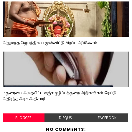
அனுமந்த் ஜெயந்தியை முன்னிட்டு சிறப்பு அபிஷேகம்
மதுரையை அலறவிட்ட லஞ்ச ஒழிப்புத்துறை அதிகாரிகள் ரெய்டு...
அதிர்ந்த அரசு அதிகாரி.
BLOGGER
DISQUS
FACEBOOK
NO COMMENTS: