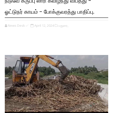
நடுவே கருப்பு லாரி கவிழ்ந்து விபத்து -
ஓட்டுநர் காயம் - போக்குவரத்து பாதிப்பு.
News Desk ✅
April 12, 2024
மதுரை,