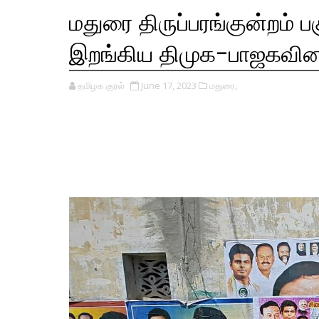
மதுரை திருப்பரங்குன்றம் பக
இறங்கிய திமுக-பாஜகவினர
தமிழக குரல்
June 17, 2023
மதுரை,