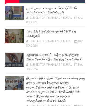
முதல் முறையாக மதுரையில் நிகழ்ச்சியில்
பங்கேற்க வரும் எம் எஸ் தோனி
SUB EDITOR THAMILAGA KURAL
Oct
09, 2025
அனுமந்த் ஜெயந்தியை முன்னிட்டு சிறப்பு
அபிஷேகம்
SUB EDITOR THAMILAGA KURAL
Dec
30, 2024
மதுரையை அலறவிட்ட லஞ்ச ஒழிப்புத்துறை
அதிகாரிகள் ரெய்டு... அதிர்ந்த அரசு அதிகாரி.
SUB EDITOR THAMILAGA KURAL
Dec
30, 2024
திமுக வெற்றி பெற்றால் அதன் பலன் மக்களுக்கு
சேராது தொண்டர்களுக்கு சேராது
கருணாநிதியின் குடும்பத்திற்கு மட்டும்தான்
சேரும் அதிமுக வெற்றி பெற்றால் வெற்றியின்
பலன் அதிமுக தொண்டர்களுக்கும்
மக்களுக்கும் தான் போய் சேரும்
SUB EDITOR THAMILAGA KURAL
Dec