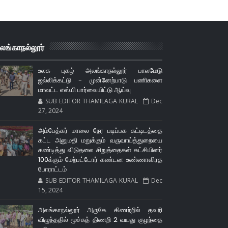
லங்காநல்லூர்
உலக புகழ் அலங்காநல்லூர் பாலமேடு
ஜல்லிக்கட்டு - முன்னேற்பாடு பணிகளை
மாவட்ட எஸ்.பி பார்வையிட்டு ஆய்வு
SUB EDITOR THAMILAGA KURAL
Dec
27, 2024
அம்பேத்கர் மாலை நேர படிப்பக கட்டிடத்தை
கட்ட அனுமதி மறுக்கும் வருவாய்த்துறையை
கண்டித்து விடுதலை சிறுத்தைகள் கட்சியினர்
100க்கும் மேற்பட்டோர் கண்டன உண்ணாவிரத
போராட்டம்
SUB EDITOR THAMILAGA KURAL
Dec
15, 2024
அலங்காநல்லூர் அருகே கிணற்றில் தவறி
விழுந்ததில் மூச்சுத் திணறி 2 வயது குழந்தை