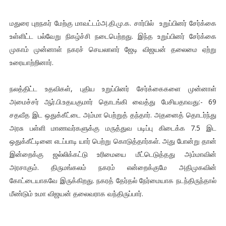
மதுரை புறநகர் மேற்கு மாவட்டம்அ.தி.மு.க. சார்பில் உறுப்பினர் சேர்க்கை
உள்ளிட்ட பல்வேறு நிகழ்ச்சி நடைபெற்றது. இந்த உறுப்பினர் சேர்க்கை
முகாம் முன்னாள் நகரச் செயலாளர் ஜேடி விஜயன் தலைமை ஏற்று
உரையாற்றினார்.
நலத்திட்ட உதவிகள், புதிய உறுப்பினர் சேர்க்கைகளை முன்னாள்
அமைச்சர் ஆர்.பி.உதயகுமார் தொடங்கி வைத்து பேசியதாவது:- 69
சதவீத இட ஒதுக்கீட்டை அம்மா பெற்றுத் தந்தார். அதனைத் தொடர்ந்து
அரசு பள்ளி மாணவர்களுக்கு மருத்துவ படிப்பு கிடைக்க 7.5 இட
ஒதுக்கீட்டினை எடப்பாடி யார் பெற்று கொடுத்தார்கள். அது போன்று தான்
இன்றைக்கு ஜல்லிக்கட்டு உரிமையை மீட்டெடுத்தது அம்மாவின்
அரசாகும். திருமங்கலம் நகரம் என்றைக்குமே அதிமுகவின்
கோட்டையாகவே இருக்கிறது. நகரத் தேர்தல் நேர்மையாக நடந்திருந்தால்
மீண்டும் உமா விஜயன் தலைவராக வந்திருப்பார்.