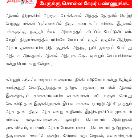
ஆனால் திமுகவின் அராஜக போக்கினால் அந்தத் தேர்தலில் வெற்றி
பெற்றது. மக்கள் பிரச்சனையில் திமுக கரை காட்ட வில்லை இதனால்
மக்களுக்கு நலத்திட்டங்கள் அனைத்தும் கிடப்பில் போட்டுவிட்டனர்.
மேலும் திருமங்கலத்தில் ரயில்வே மேம்பாலம் முதல் முதலில் அதிமுக
அம்மா தலைமையில் நிதி ஒதுக்கி அதற்கு பூமி பூஜையும் போட்டது
அதிமுக அரசுதான். ஆனால் அதிமுக அரசு ஒன்றும் செய்யவில்லை
என்று பொய் கூறுகின்றனர்.
கப்பலூர் சுங்கச்சாவடியை உடனடியாக நீக்கி விடுவோம் என்று தேர்தல்
வாக்குறுதி கொடுத்திருந்தால் தமிழக முதல்வர் ஸ்டாலின் ஆனால்
இன்றைக்கும் சுங்கச்சாவடியில் வாகனங்கள் வரி வசூல் செய்து
கொண்டு தான் இருக்கிறார்கள். இப்படி மக்களை ஏமாற்றி ஆட்சி நடத்தும்
அரசு தான் திமுக அரசு என்று கூறினார். இந்நிகழ்ச்சியில் முன்னாள்
எம்எல்ஏ எஸ்,எஸ்.சரவணன், ஒன்றிய செயலாளர் அன்பழகன்
,மகாலிங்கம், ராமசாமி, அம்மா பேரவை மாவட்ட செயலாளர் தமிழழகன்,
திருமங்கலம் ஊராட்சி ஒன்றிய சேர்மன் லதா ஜெகன், கவுன்சிலர்கள்