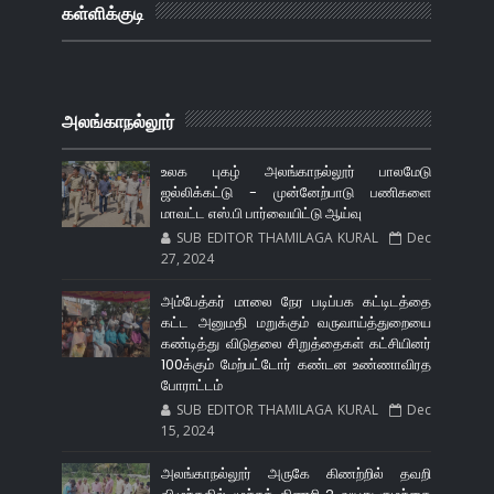
கள்ளிக்குடி
அலங்காநல்லூர்
உலக புகழ் அலங்காநல்லூர் பாலமேடு
ஜல்லிக்கட்டு - முன்னேற்பாடு பணிகளை
மாவட்ட எஸ்.பி பார்வையிட்டு ஆய்வு
SUB EDITOR THAMILAGA KURAL
Dec
27, 2024
அம்பேத்கர் மாலை நேர படிப்பக கட்டிடத்தை
கட்ட அனுமதி மறுக்கும் வருவாய்த்துறையை
கண்டித்து விடுதலை சிறுத்தைகள் கட்சியினர்
100க்கும் மேற்பட்டோர் கண்டன உண்ணாவிரத
போராட்டம்
SUB EDITOR THAMILAGA KURAL
Dec
15, 2024
அலங்காநல்லூர் அருகே கிணற்றில் தவறி