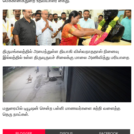
மெக்கானிக்துறை உதவியாளர் கைது.
திருமங்கலத்தில் அமைந்துள்ள தியாகி விஸ்வநாததாஸ் நினைவு
இல்லத்தில் உள்ள திருவுருவச் சிலைக்கு மாலை அணிவித்து மரியாதை
மதுரையில் டியூஷன் சென்ற பள்ளி மாணவர்களை சுற்றி வளைத்த
தெரு நாய்கள்.
BLOGGER
DISQUS
FACEBOOK