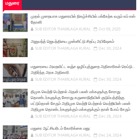
மதுரை
முதல் முறையாக மதுரையில் நிகழ்ச்சியில் பங்கேற்க வரும் எம் எஸ்
தோனி
SUB EDITOR THAMILAGA KURAL
Oct 09, 2025
அனுமந்த் ஜெயந்தியை முன்னிட்டு சிறப்பு அபிஷேகம்
SUB EDITOR THAMILAGA KURAL
Dec 30, 2024
மதுரையை அலறவிட்ட லஞ்ச ஒழிப்புத்துறை அதிகாரிகள் ரெய்டு...
அதிர்ந்த அரசு அதிகாரி.
SUB EDITOR THAMILAGA KURAL
Dec 30, 2024
திமுக வெற்றி பெற்றால் அதன் பலன் மக்களுக்கு சேராது
தொண்டர்களுக்கு சேராது கருணாநிதியின் குடும்பத்திற்கு
மட்டும்தான் சேரும் அதிமுக வெற்றி பெற்றால் வெற்றியின் பலன்
அதிமுக தொண்டர்களுக்கும் மக்களுக்கும் தான் போய் சேரும்
SUB EDITOR THAMILAGA KURAL
Dec 28, 2024
மதுரை ஆட்சியரிடம் கோரிக்கை மனு:
SUB EDITOR THAMILAGA KURAL
Dec 24, 2024