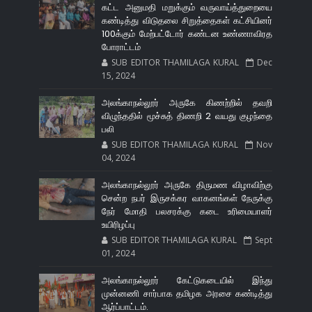
கட்ட அனுமதி மறுக்கும் வருவாய்த்துறையை
கண்டித்து விடுதலை சிறுத்தைகள் கட்சியினர்
100க்கும் மேற்பட்டோர் கண்டன உண்ணாவிரத
போராட்டம்
SUB EDITOR THAMILAGA KURAL
Dec
15, 2024
அலங்காநல்லூர் அருகே கிணற்றில் தவறி
விழுந்ததில் மூச்சுத் திணறி 2 வயது குழந்தை
பலி
SUB EDITOR THAMILAGA KURAL
Nov
04, 2024
அலங்காநல்லூர் அருகே திருமண விழாவிற்கு
சென்ற நபர் இருசக்கர வாகனங்கள் நேருக்கு
நேர் மோதி பலசரக்கு கடை உரிமையாளர்
உயிரிழப்பு
SUB EDITOR THAMILAGA KURAL
Sept
01, 2024
அலங்காநல்லூர் கேட்டுகடையில் இந்து
முன்னணி சார்பாக தமிழக அரசை கண்டித்து
ஆர்ப்பாட்டம்.