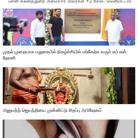
பள்ளி கல்வித்துறை அமைச்சர் அவர்கள் +2 ரிசல்ட் வெளியிட்டார்.
முதல் முறையாக மதுரையில் நிகழ்ச்சியில் பங்கேற்க வரும் எம் எஸ்
தோனி
அனுமந்த் ஜெயந்தியை முன்னிட்டு சிறப்பு அபிஷேகம்