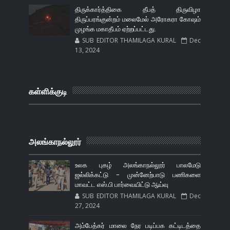
திருக்கார்த்திகை தீபத் திருவிழா
திருப்பரங்குன்றம் மலைமேல் அரோகரா கோஷம்
முழங்க மகாதீபம் ஏற்றப்பட்டது.
SUB EDITOR THAMILAGA KURAL
Dec
13, 2024
கள்ளிக்குடி
அலங்காநல்லூர்
உலக புகழ் அலங்காநல்லூர் பாலமேடு
ஜல்லிக்கட்டு - முன்னேற்பாடு பணிகளை
மாவட்ட எஸ்.பி பார்வையிட்டு ஆய்வு
SUB EDITOR THAMILAGA KURAL
Dec
27, 2024
அம்பேத்கர் மாலை நேர படிப்பக கட்டிடத்தை