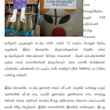
அரசு
பொதுத்தேர்வு
எழுதி 543
மதிப்பெண்
பெற்று
சாதனை.
தமிழகம் முழுவதும் கடந்த மார்ச் மாதம் 12 வகுப்பு பொதுத் தேர்வு
எழுதினர். இந்த நிலையில்., திருப்பரங்குன்றம் அருகே உள்ள
ஒ.ஆலங்குளம் கிராமத்தைச் சேர்ந்த சரவணன் - தேவி தம்பதியினரின்
மூத்த மகள் உமாமகேஸ்வரி திருமங்கலம் அரசு மகளிர் மேல்நிலைப்
பள்ளியில், பன்னிரண்டாம் வகுப்பு உயிர் கணிதம் (Bio Maths) பாடப்பிரிவு
பயின்று வந்தார்.
இந்த நிலையில், கடந்த ஜனவரி மாதம் வீட்டின் அருகில் வசித்து வரும்
உறவினரின் வீட்டு மாடி படியில் துவைத்த துணிகளை காய வைத்து
பின்னர் அதை எடுக்கச் சென்ற போது எதிர்பாராத விதமாக மாடிப்படியில்
தவறி கீழே விழுந்தார். இதில் மாணவியின் இரண்டு கால்களும்., இடது