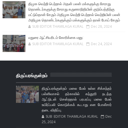
திமுக வெற்றி பெற்றால் அதன் பலன் மக்களுக்கு சேராது
தொண்டர்களுக்கு சேராது கருணாநிதியின் குடும்பத்திற்கு
மட்டும்தான் சேரும் அதிமுக வெற்றி பெற்றால் வெற்றியின் பலன்
அதிமுக தொண்டர்களுக்கும் மக்களுக்கும் தான் போய் சேரும்
SUB EDITOR THAMILAGA KURAL
Dec 28, 2024
மதுரை ஆட்சியரிடம் கோரிக்கை மனு:
SUB EDITOR THAMILAGA KURAL
Dec 24, 2024
திருப்பரங்குன்றம்
திருப்பரங்குன்றம் மலை மேல் உள்ள சிக்கந்தர்
பள்ளிவாசல் தர்காவில் கந்தூரி நடத்த
ஆட்டுடன் சென்றதால் பரபரப்பு மலை மேல்
உயிர்ப்பலி கொடுக்கக் கூடாது என போலீசார்
தடை விதிப்பு.
SUB EDITOR THAMILAGA KURAL
Dec
25, 2024