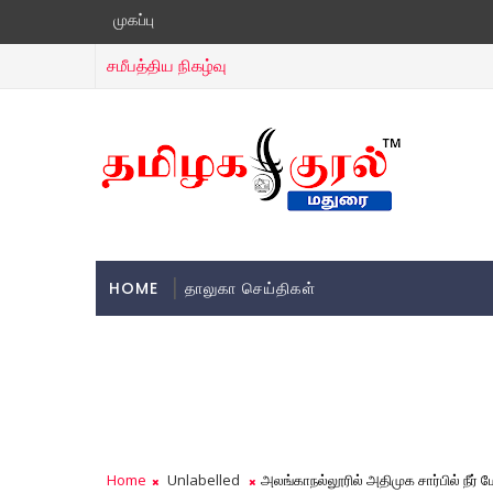
முகப்பு
சமீபத்திய நிகழ்வு
HOME
தாலுகா செய்திகள்
Home
Unlabelled
அலங்காநல்லூரில் அதிமுக சார்பில் நீர் மோ