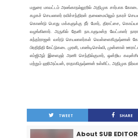
மதுரை மாவட்டம் அலங்காநல்லூரில் அதிமுக சார்பாக கோடை
கழகச் செயலாளர் ரவிச்சந்திரன் தலைமையிலும் நகரச் செயல
கொண்டு பொது மக்களுக்கு நீர் மோர், திராட்சை, கொய்யாப்
வழங்கினார். அருகில் தேனி நாடாளுமன்ற வேட்பாளர் நா
சுந்தர்ராஜன் வார்டு செயலாளர்கள் வெள்ளைகிருஷ்ணன் கேப
பிரதிநிதி கேட்டுகடை முரளி, பாண்டிசெல்வி, முன்னாள் ஊராட
எம்ஜிஆர் இளைஞர் அணி செந்தில்குமார், ஒன்றிய கவுன்சிலர
மற்றும் ஹரிஅய்யன், ராதாகிருஷ்ணன் உள்ளிட்ட அதிமுக நிர்வ
TWEET
SHARE
About SUB EDITO