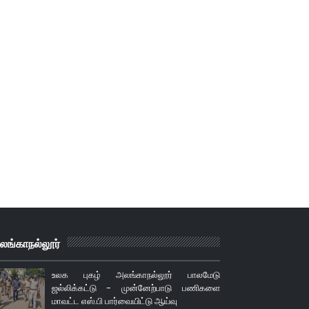
லங்காநல்லூர்
உலக புகழ் அலங்காநல்லூர் பாலமேடு
ஜல்லிக்கட்டு - முன்னேற்பாடு பணிகளை
மாவட்ட எஸ்.பி பார்வையிட்டு ஆய்வு