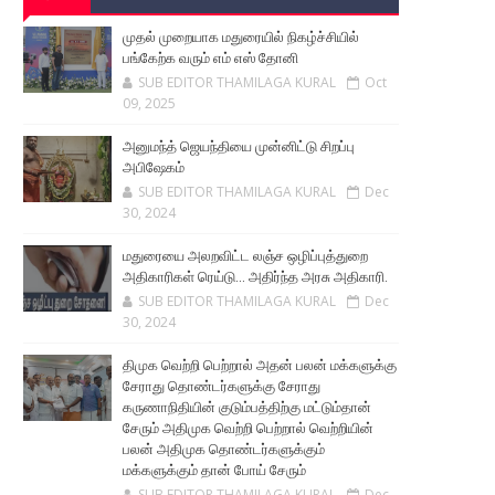
முதல் முறையாக மதுரையில் நிகழ்ச்சியில்
பங்கேற்க வரும் எம் எஸ் தோனி
SUB EDITOR THAMILAGA KURAL
Oct
09, 2025
அனுமந்த் ஜெயந்தியை முன்னிட்டு சிறப்பு
அபிஷேகம்
SUB EDITOR THAMILAGA KURAL
Dec
30, 2024
மதுரையை அலறவிட்ட லஞ்ச ஒழிப்புத்துறை
அதிகாரிகள் ரெய்டு... அதிர்ந்த அரசு அதிகாரி.
SUB EDITOR THAMILAGA KURAL
Dec
30, 2024
திமுக வெற்றி பெற்றால் அதன் பலன் மக்களுக்கு
சேராது தொண்டர்களுக்கு சேராது
கருணாநிதியின் குடும்பத்திற்கு மட்டும்தான்
சேரும் அதிமுக வெற்றி பெற்றால் வெற்றியின்
பலன் அதிமுக தொண்டர்களுக்கும்
மக்களுக்கும் தான் போய் சேரும்
SUB EDITOR THAMILAGA KURAL
Dec