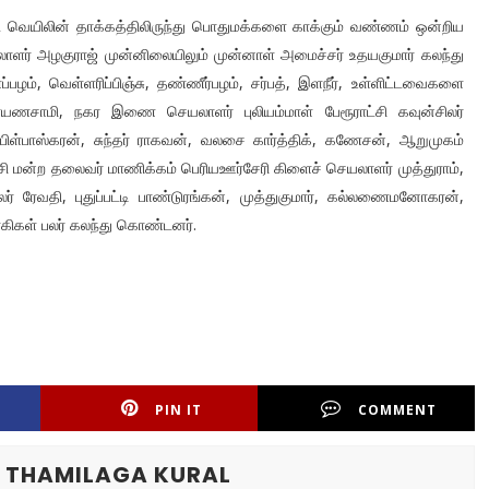
 வெயிலின் தாக்கத்திலிருந்து பொதுமக்களை காக்கும் வண்ணம் ஒன்றிய
ாளர் அழகுராஜ் முன்னிலையிலும் முன்னாள் அமைச்சர் உதயகுமார் கலந்து
பழம், வெள்ளரிப்பிஞ்சு, தண்ணீர்பழம், சர்பத், இளநீர், உள்ளிட்டவைகளை
ராயணசாமி, நகர இணை செயலாளர் புலியம்மாள் பேரூராட்சி கவுன்சிலர்
ிள்பாஸ்கரன், சுந்தர் ராகவன், வலசை கார்த்திக், கணேசன், ஆறுமுகம்
்சி மன்ற தலைவர் மாணிக்கம் பெரியஊர்சேரி கிளைச் செயலாளர் முத்துராம்,
் ரேவதி, புதுப்பட்டி பாண்டுரங்கன், முத்துகுமார், கல்லணைமனோகரன்,
ாகிகள் பலர் கலந்து கொண்டனர்.
PIN IT
COMMENT
R THAMILAGA KURAL