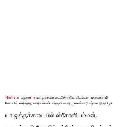
Home
மதுரை
யா.ஒத்தக்கடையில் ஸ்ரீகாளியம்மன், மலைச்சாமி
கோவில், ஸ்ரீசுந்தர மாரியம்மன் பங்குனி மாத முளைப்பாரி உற்சவ திருவிழா.
யா.ஒத்தக்கடையில் ஸ்ரீகாளியம்மன்,