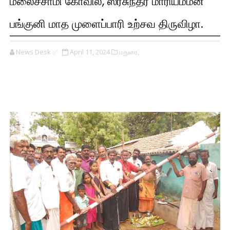
மலைச்சாமி கோவில், ஸ்ரீசுந்தர மாரியம்மன்
பங்குனி மாத முளைப்பாரி உற்சவ திருவிழா.
News Desk ✅
April 11, 2024
மதுரை,