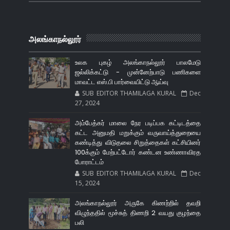
அலங்காநல்லூர்
உலக புகழ் அலங்காநல்லூர் பாலமேடு
ஜல்லிக்கட்டு - முன்னேற்பாடு பணிகளை
மாவட்ட எஸ்.பி பார்வையிட்டு ஆய்வு
SUB EDITOR THAMILAGA KURAL
Dec
27, 2024
அம்பேத்கர் மாலை நேர படிப்பக கட்டிடத்தை
கட்ட அனுமதி மறுக்கும் வருவாய்த்துறையை
கண்டித்து விடுதலை சிறுத்தைகள் கட்சியினர்
100க்கும் மேற்பட்டோர் கண்டன உண்ணாவிரத
போராட்டம்
SUB EDITOR THAMILAGA KURAL
Dec
15, 2024
அலங்காநல்லூர் அருகே கிணற்றில் தவறி
விழுந்ததில் மூச்சுத் திணறி 2 வயது குழந்தை
பலி