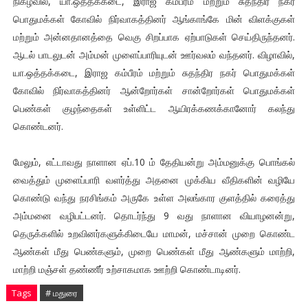
நிகழ்வில், யா.ஒத்தக்கடை, இராஜ கம்பீரம் மற்றும் சுதந்திர நகர்
பொதுமக்கள் கோவில் நிர்வாகத்தினர் ஆங்காங்கே மின் விளக்குகள்
மற்றும் அன்னதானத்தை வெகு சிறப்பாக ஏற்பாடுகள் செய்திருந்தனர்.
ஆடல் பாடலுடன் அம்மன் முளைப்பாரியுடன் ஊர்வலம் வந்தனர். விழாவில்,
யா.ஒத்தக்கடை, இராஜ கம்பீரம் மற்றும் சுதந்திர நகர் பொதுமக்கள்
கோவில் நிர்வாகத்தினர் ஆன்றோர்கள் சான்றோர்கள் பொதுமக்கள்
பெண்கள் குழந்தைகள் உள்ளிட்ட ஆயிரக்கணக்கானோர் கலந்து
கொண்டனர்.
மேலும், எட்டாவது நாளான ஏப்.10 ம் தேதியன்று அம்மனுக்கு பொங்கல்
வைத்தும் முளைப்பாரி வளர்த்து அதனை முக்கிய வீதிகளின் வழியே
கொண்டு வந்து நரசிங்கம் அருகே உள்ள அலங்கார குளத்தில் கரைத்து
அம்மனை வழிபட்டனர். தொடர்ந்து 9 வது நாளான வியாழனன்று,
தெருக்களில் உறவினர்களுக்கிடையே மாமன், மச்சான் முறை கொண்ட
ஆண்கள் மீது பெண்களும், முறை பெண்கள் மீது ஆண்களும் மாற்றி,
மாற்றி மஞ்சள் தண்ணீர் உற்சாகமாக ஊற்றி கொண்டாடினர்.
Tags
# மதுரை