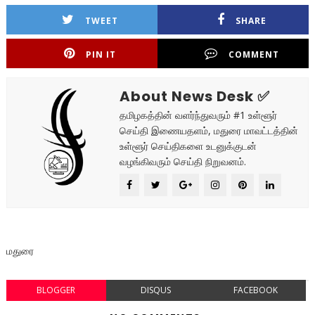
TWEET
SHARE
PIN IT
COMMENT
About News Desk ✅
தமிழகத்தின் வளர்ந்துவரும் #1 உள்ளூர்
செய்தி இணையதளம், மதுரை மாவட்டத்தின்
உள்ளூர் செய்திகளை உடனுக்குடன்
வழங்கிவரும் செய்தி நிறுவனம்.
மதுரை
BLOGGER
DISQUS
FACEBOOK