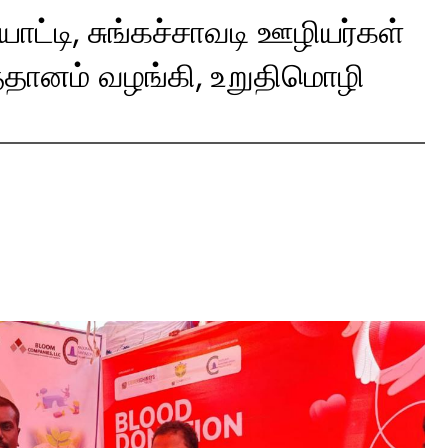
்டி, சுங்கச்சாவடி ஊழியர்கள்
்ததானம் வழங்கி, உறுதிமொழி