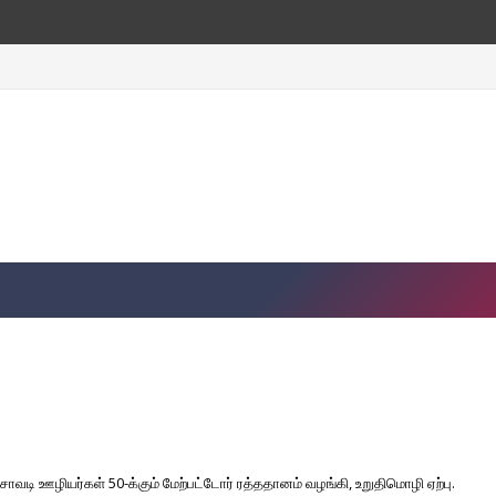
வடி ஊழியர்கள் 50-க்கும் மேற்பட்டோர் ரத்ததானம் வழங்கி, உறுதிமொழி ஏற்பு.