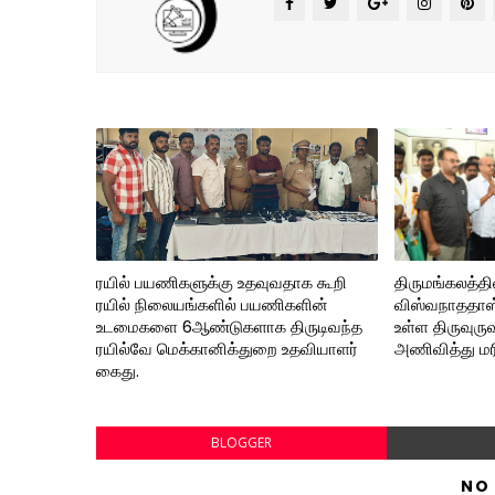
ரயில் பயணிகளுக்கு உதவுவதாக கூறி
திருமங்கலத்த
ரயில் நிலையங்களில் பயணிகளின்
விஸ்வநாததாஸ்
உடமைகளை 6ஆண்டுகளாக திருடிவந்த
உள்ள திருவுர
ரயில்வே மெக்கானிக்துறை உதவியாளர்
அணிவித்து ம
கைது.
BLOGGER
NO